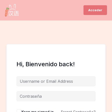
Ir
al
Acceder
contenido
Hi, Bienvenido back!
Keep me signed in
Forgot Contraseña?