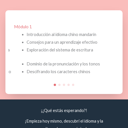
M
Módulo 1
Introducción al idioma chino mandarín
Consejos para un aprendizaje efectivo
ectiva
Exploración del sistema de escritura
Dominio de la pronunciación y los tonos
 curso
Descifrando los caracteres chinos
¡¿Qué estás esperando?!
¡Empieza hoy mismo, descubrí el idioma y la