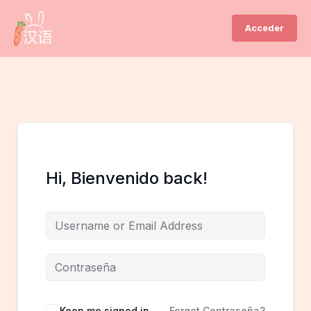
Ir
al
Acceder
contenido
Hi, Bienvenido back!
Keep me signed in
Forgot Contraseña?