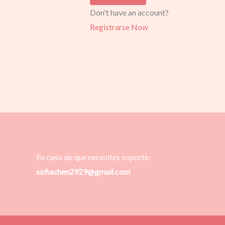
Don't have an account?
Registrarse Now
En caso de que necesites soporte:
sofiachen2929@gmail.com