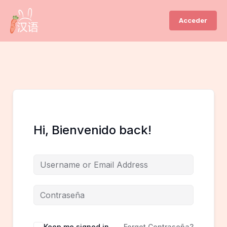
Ir
al
Acceder
contenido
Hi, Bienvenido back!
Keep me signed in
Forgot Contraseña?