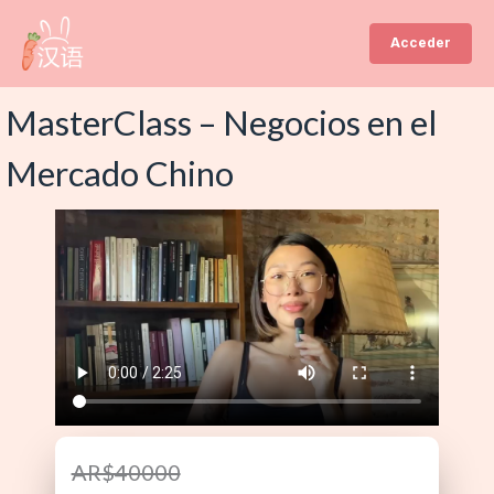
Ir
al
Acceder
contenido
MasterClass – Negocios en el
Mercado Chino
AR$40000